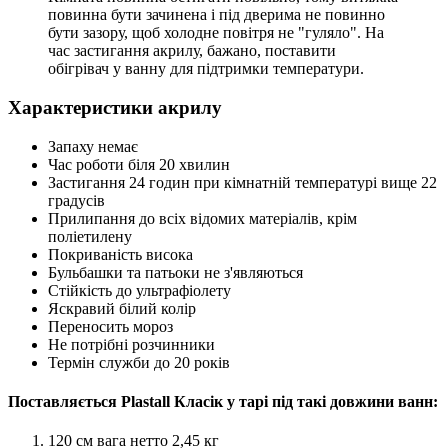
повинна бути зачинена і під дверима не повинно
бути зазору, щоб холодне повітря не "гуляло". На
час застигання акрилу, бажано, поставити
обігрівач у ванну для підтримки температури.
Характеристики акрилу
Запаху немає
Час роботи біля 20 хвилин
Застигання 24 годин при кімнатній температурі вище 22
градусів
Прилипання до всіх відомих матеріалів, крім
поліетилену
Покриваність висока
Бульбашки та патьоки не з'являються
Стійкість до ультрафіолету
Яскравий білий колір
Переносить мороз
Не потрібні розчинники
Термін служби до 20 років
Поставляється Plastall Класік у тарі під такі довжини ванн:
120 см вага нетто 2,45 кг