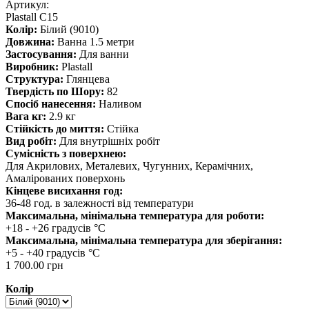
Артикул:
Plastall C15
Колір:
Білий (9010)
Довжина:
Ванна 1.5 метри
Застосування:
Для ванни
Виробник:
Plastall
Структура:
Глянцева
Твердість по Шору:
82
Спосіб нанесення:
Наливом
Вага кг:
2.9 кг
Стійкість до миття:
Стійка
Вид робіт:
Для внутрішніх робіт
Сумісність з поверхнею:
Для Акрилових, Металевих, Чугунних, Керамічних,
Амалірованих поверхонь
Кінцеве висихання год:
36-48 год. в залежності від температури
Максимальна, мінімальна температура для роботи:
+18 - +26 градусів °C
Максимальна, мінімальна температура для зберігання:
+5 - +40 градусів °C
1 700.00 грн
Колір