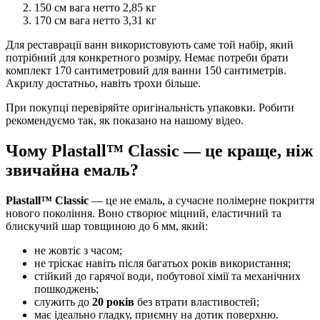
150 см вага нетто 2,85 кг
170 см вага нетто 3,31 кг
Для реставрації ванн використовують саме той набір, який
потрібний для конкретного розміру. Немає потреби брати
комплект 170 сантиметровий для ванни 150 сантиметрів.
Акрилу достатньо, навіть трохи більше.
При покупці перевіряйте оригінальність упаковки. Робити
рекомендуємо так, як показано на нашому відео.
Чому Plastall™ Classic — це краще, ніж
звичайна емаль?
Plastall™ Classic
— це не емаль, а сучасне полімерне покриття
нового покоління. Воно створює міцний, еластичний та
блискучий шар товщиною до 6 мм, який:
не жовтіє з часом;
не тріскає навіть після багатьох років використання;
стійкий до гарячої води, побутової хімії та механічних
пошкоджень;
служить до
20 років
без втрати властивостей;
має ідеально гладку, приємну на дотик поверхню.