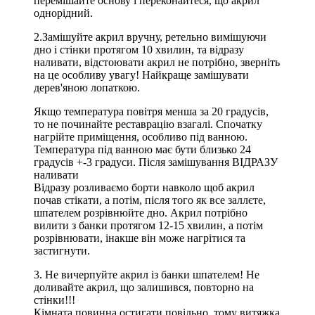
перемішайте основу і переконайтеся, що акрил
однорідний.
2.Замішуйте акрил вручну, ретельно вимішуючи
дно і стінки протягом 10 хвилин, та відразу
наливати, відстоювати акрил не потрібно, зверніть
на це особливу увагу! Найкраще замішувати
дерев'яною лопаткою.
Якщо температура повітря менша за 20 градусів,
то не починайте реставрацію взагалі. Спочатку
нагрійте приміщення, особливо під ванною.
Температура під ванною має бути близько 24
градусів +-3 градуси. Після замішування ВІДРАЗУ
наливати
Відразу розливаємо борти навколо щоб акрил
почав стікати, а потім, після того як все заллєте,
шпателем розрівнюйте дно. Акрил потрібно
вилити з банки протягом 12-15 хвилин, а потім
розрівнювати, інакше він може нагрітися та
застигнути.
3. Не вичерпуйте акрил із банки шпателем! Не
доливайте акрил, що залишився, повторно на
стінки!!!
Кімната повинна остигати повільно, тому витяжка