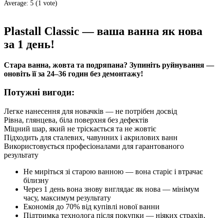
Average:
5
(
1
vote)
Plastall Classic — ваша ванна як нова
за 1 день!
Стара ванна, жовта та подряпана? Зупиніть руйнування —
оновіть її за 24–36 годин без демонтажу!
Потужні вигоди:
Легке нанесення для новачків — не потрібен досвід
Рівна, глянцева, біла поверхня без дефектів
Міцний шар, який не тріскається та не жовтіє
Підходить для сталевих, чавунних і акрилових ванн
Використовується професіоналами для гарантованого
результату
Не миріться зі старою ванною — вона старіє і втрачає
білизну
Через 1 день вона знову виглядає як нова — мінімум
часу, максимум результату
Економія до 70% від купівлі нової ванни
Підтримка технолога після покупки — ніяких страхів,