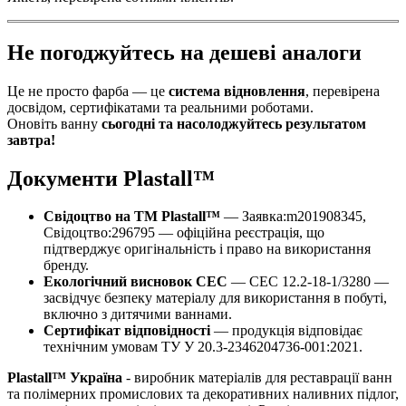
Не погоджуйтесь на дешеві аналоги
Це не просто фарба — це
система відновлення
, перевірена
досвідом, сертифікатами та реальними роботами.
Оновіть ванну
сьогодні та насолоджуйтесь результатом
завтра!
Документи Plastall™
Свідоцтво на ТМ Plastall™
— Заявка:m201908345,
Свідоцтво:296795 — офіційна реєстрація, що
підтверджує оригінальність і право на використання
бренду.
Екологічний висновок СЕС
— СЕС 12.2-18-1/3280 —
засвідчує безпеку матеріалу для використання в побуті,
включно з дитячими ваннами.
Сертифікат відповідності
— продукція відповідає
технічним умовам ТУ У 20.3-2346204736-001:2021.
Plastall™ Україна
- виробник матеріалів для реставрації ванн
та полімерних промислових та декоративних наливних підлог,