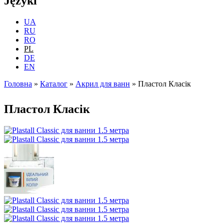
Języki
UA
RU
RO
PL
DE
EN
Головна
»
Каталог
»
Акрил для ванн
»
Пластол Класік
Jesteś tutaj
Пластол Класік