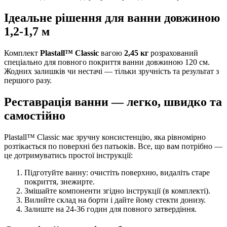
Ідеальне рішення для ванни довжиною
1,2-1,7 м
Комплект
Plastall™ Classic
вагою
2,45 кг
розрахований
спеціально для повного покриття ванни довжиною 120 см.
Жодних залишків чи нестачі — тільки зручність та результат з
першого разу.
Реставрація ванни — легко, швидко та
самостійно
Plastall™ Classic має зручну консистенцію, яка рівномірно
розтікається по поверхні без патьоків. Все, що вам потрібно —
це дотримуватись простої інструкції:
Підготуйте ванну: очистіть поверхню, видаліть старе
покриття, знежирте.
Змішайте компоненти згідно інструкції (в комплекті).
Вилийте склад на борти і дайте йому стекти донизу.
Залиште на 24-36 годин для повного затвердіння.