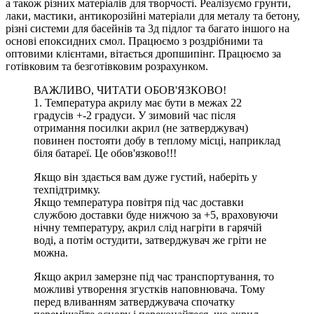
а також різних матеріалів для творчості. Реалізуємо грунти,
лаки, мастики, антикорозійні матеріали для металу та бетону,
різні системи для басейнів та 3д підлог та багато іншого на
основі епоксидних смол. Працюємо з роздрібними та
оптовими клієнтами, вітається дропшипінг. Працюємо за
готівковим та безготівковим розрахунком.
ВАЖЛИВО, ЧИТАТИ ОБОВ'ЯЗКОВО!
1. Температура акрилу має бути в межах 22
градусів +-2 градуси. У зимовий час після
отримання посилки акрил (не затверджувач)
повинен постояти добу в теплому місці, наприклад
біля батареї. Це обов'язково!!!
Якщо він здається вам дуже густий, наберіть у
техпідтримку.
Якщо температура повітря під час доставки
службою доставки буде нижчою за +5, враховуючи
нічну температуру, акрил слід нагріти в гарячій
воді, а потім остудити, затверджувач же гріти не
можна.
Якщо акрил замерзне під час транспортування, то
можливі утворення згустків наповнювача. Тому
перед вливанням затверджувача спочатку