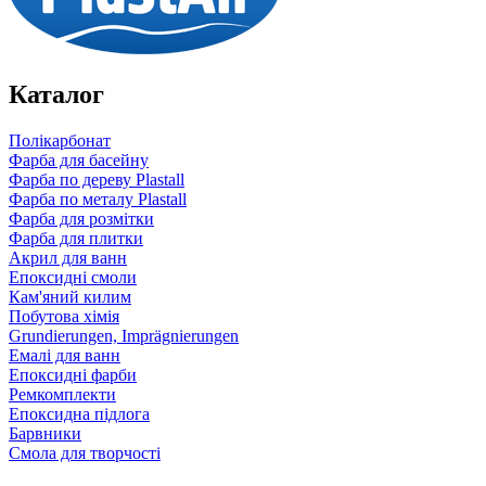
Каталог
Полікарбонат
Фарба для басейну
Фарба по дереву Plastall
Фарба по металу Plastall
Фарба для розмітки
Фарба для плитки
Акрил для ванн
Епоксидні смоли
Кам'яний килим
Побутова хімія
Grundierungen, Imprägnierungen
Емалі для ванн
Епоксидні фарби
Ремкомплекти
Епоксидна підлога
Барвники
Смола для творчості