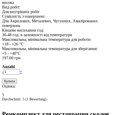
висока
Вид робіт:
Для внутрішніх робіт
Сумісність з поверхнею:
Для Акрилових, Металевих, Чугунних, Амалірованих
поверхонь
Кінцеве висихання год:
36-48 год. в залежності від температури
Максимальна, мінімальна температура для роботи:
+18 - +26 °C
Максимальна, мінімальна температура для зберігання:
+5 - +40°C
197.00 грн
Anzahl
-
+
Оцінка:
5
Durchschnitt:
5
(
1
Bewertung)
Ремкомплект для реставрации сколов