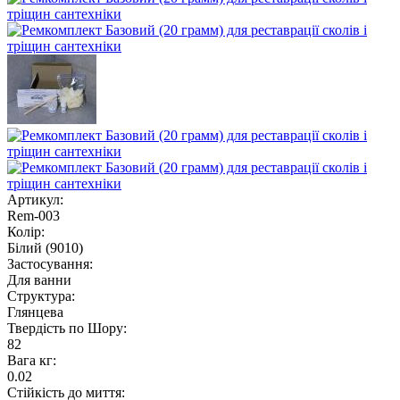
Артикул:
Rem-003
Колір:
Білий (9010)
Застосування:
Для ванни
Структура:
Глянцева
Твердість по Шору:
82
Вага кг:
0.02
Стійкість до миття: