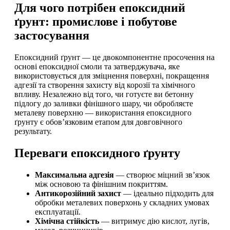
Для чого потрібен епоксидний
ґрунт: промислове і побутове
застосування
Епоксидний ґрунт — це двокомпонентне просочення на
основі епоксидної смоли та затверджувача, яке
використовується для зміцнення поверхні, покращення
адгезії та створення захисту від корозії та хімічного
впливу. Незалежно від того, чи готуєте ви бетонну
підлогу до заливки фінішного шару, чи обробляєте
металеву поверхню — використання епоксидного
ґрунту є обов’язковим етапом для довговічного
результату.
Переваги епоксидного ґрунту
Максимальна адгезія
— створює міцний зв’язок
між основою та фінішним покриттям.
Антикорозійний захист
— ідеально підходить для
обробки металевих поверхонь у складних умовах
експлуатації.
Хімічна стійкість
— витримує дію кислот, лугів,