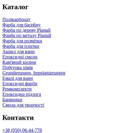
Каталог
Полікарбонат
Фарба для басейну
Фарба по дереву Plastall
Фарба по металу Plastall
Фарба для розмітки
Фарба для плитки
Акрил для ванн
Епоксидні смоли
Кам'яний килим
Побутова хімія
Grundierungen, Imprägnierungen
Емалі для ванн
Епоксидні фарби
Ремкомплекти
Епоксидна підлога
Барвники
Смола для творчості
Контакти
+38 (050) 06-44-778