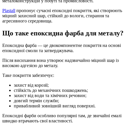
металоконструкцій у побуті та промисловості.
Plastall
пропонує сучасні епоксидні покриття, які створюють
міцний захисний шар, стійкий до вологи, стирання та
агресивного середовища.
Що таке епоксидна фарба для металу?
Епоксидна фарба — це двокомпонентне покриття на основі
епоксидної смоли та затверджувача.
Після висихання вона утворює надзвичайно міцний шар із
високою адгезією до металу.
Таке покриття забезпечує:
захист від корозії;
стійкість до механічних пошкоджень;
захист від води та хімічних речовин;
довгий термін служби;
привабливий зовнішній вигляд поверхні.
Епоксидні фарби особливо популярні там, де звичайні емалі
швидко втрачають свої властивості.