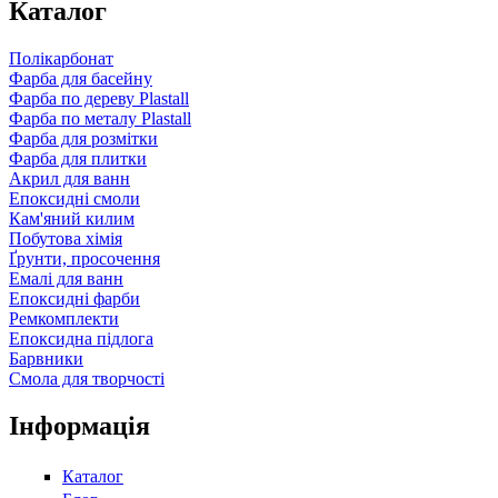
Каталог
Полікарбонат
Фарба для басейну
Фарба по дереву Plastall
Фарба по металу Plastall
Фарба для розмітки
Фарба для плитки
Акрил для ванн
Епоксидні смоли
Кам'яний килим
Побутова хімія
Ґрунти, просочення
Емалі для ванн
Епоксидні фарби
Ремкомплекти
Епоксидна підлога
Барвники
Смола для творчості
Інформація
Каталог