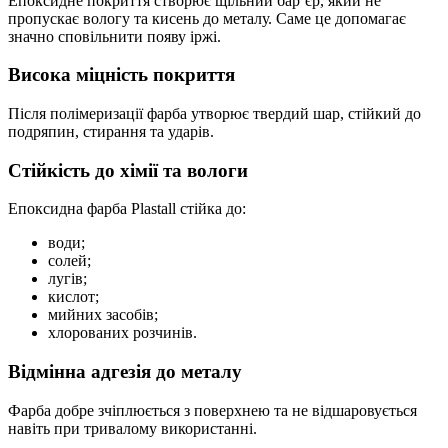
Епоксидне покриття створює щільний бар’єр, який не
пропускає вологу та кисень до металу. Саме це допомагає
значно сповільнити появу іржі.
Висока міцність покриття
Після полімеризації фарба утворює твердий шар, стійкий до
подряпин, стирання та ударів.
Стійкість до хімії та вологи
Епоксидна фарба Plastall стійка до:
води;
солей;
лугів;
кислот;
мийних засобів;
хлорованих розчинів.
Відмінна адгезія до металу
Фарба добре зчіплюється з поверхнею та не відшаровується
навіть при тривалому використанні.