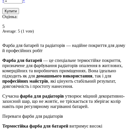
-
+
Оцінка:
5
Average:
5
(
1
vote)
Фарба для батарей та радіаторів — надійне покриття для дому
й професійних робіт
Фарба для батарей
— це спеціальне термостійке покриття,
призначене для фарбування радіаторів опалення в житлових,
комерційних та виробничих приміщеннях. Вона ідеально
підходить як для
домашнього використання
, так і для
професійних майстрів
, які цінують стабільний результат,
довговічність і простоту нанесення.
Сучасна
фарба для радіаторів
утворює міцний декоративно-
захисний шар, що не жовтіє, не тріскається та зберігає колір
навіть при регулярному нагріванні батарей.
Переваги фарби для радіаторів
Термостійка фарба для батарей
витримує високі