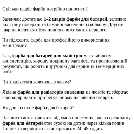
Скільки шарів фарби потрібно наносити?
Зазвичай достатньо
1–2 шарів фарби для батарей
, залежно
від стану поверхні та бажаної насиченості кольору. Другий
шар наноситься після повного висихання першого.
Чи підходить фарба для професійного використання
майстрами?
Так,
фарба для батарей для майстрів
має стабільну
консистенцію, хорошу покривну здатність та прогнозований
результат, що робить її зручною для серійних і комерційних
робіт.
Чи з’являється жовтизна з часом?
Якісна
фарба для радіаторів опалення
не жовтіє та зберігає
свій колір навіть при регулярному нагріванні батарей.
Як довго сохне фарба для батарей?
Час висихання залежить від умов нанесення, але в середньому
фарба для батарей
стає сухою на дотик через кілька годин.
Повне затвердіння настає протягом 24–48 годин.