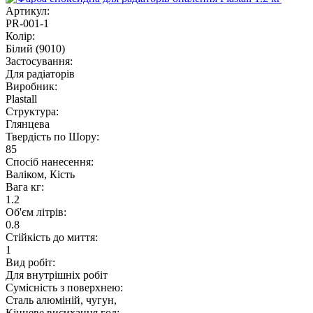
Артикул:
PR-001-1
Колір:
Білий (9010)
Застосування:
Для радіаторів
Виробник:
Plastall
Структура:
Глянцева
Твердість по Шору:
85
Спосіб нанесення:
Валіком, Кість
Вага кг:
1.2
Об'єм літрів:
0.8
Стійкість до миття:
1
Вид робіт:
Для внутрішніх робіт
Сумісність з поверхнею:
Сталь алюміній, чугун,
Кінцеве висихання год: