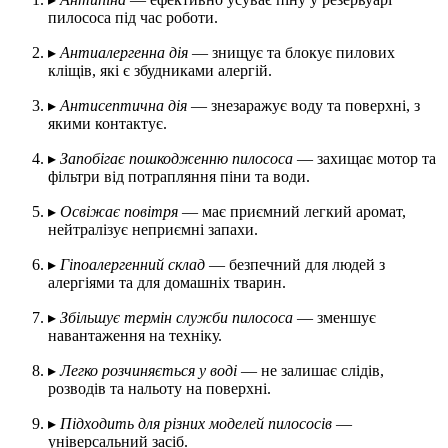
пилососа під час роботи.
▸
Антиалергенна дія
— знищує та блокує пилових
кліщів, які є збудниками алергій.
▸
Антисептична дія
— знезаражує воду та поверхні, з
якими контактує.
▸
Запобігає пошкодженню пилососа
— захищає мотор та
фільтри від потрапляння піни та води.
▸
Освіжає повітря
— має приємний легкий аромат,
нейтралізує неприємні запахи.
▸
Гіпоалергенний склад
— безпечний для людей з
алергіями та для домашніх тварин.
▸
Збільшує термін служби пилососа
— зменшує
навантаження на техніку.
▸
Легко розчиняється у воді
— не залишає слідів,
розводів та нальоту на поверхні.
▸
Підходить для різних моделей пилососів
—
універсальний засіб.