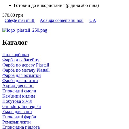
Готовий до використання (рідина або піна)
370.00 грн
Citește mai mult
despre Піногасник для пилососа із захистом від
Adaugă comentariu nou
UA
пилових кліщів Art Craft
Каталог
Полікарбонат
Фарба для басейну
Фарба по дереву Plastall
Фарба по металу Plastall
Фарба для розмітки
Фарба для плитки
Акрил для ванн
Епоксидні смоли
Кам'яний килим
Побутова хімія
Grunduri, Impregnări
Емалі для ванн
Епоксидні фарби
Ремкомплекти
Епоксидна підлога