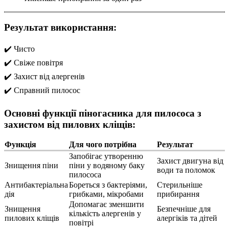
Результат використання:
✔️ Чисто
✔️ Свіже повітря
✔️ Захист від алергенів
✔️ Справний пилосос
Основні функції піногасника для пилососа з
захистом від пилових кліщів:
Функція
Для чого потрібна
Результат
Запобігає утворенню
Захист двигуна від
Знищення піни
піни у водяному баку
води та поломок
пилососа
Антибактеріальна
Бореться з бактеріями,
Стерильніше
дія
грибками, мікробами
прибирання
Допомагає зменшити
Знищення
Безпечніше для
кількість алергенів у
пилових кліщів
алергіків та дітей
повітрі