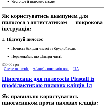
Часто ще й приємно пахне
Як користуватись шампунем для
пилососа з антистатиком — покрокова
інструкція:
1. Підготуй пилосос
Почисть бак для чистої та брудної води.
Переконайся, що фільтри чисті.
350.00 грн
Citește mai mult
despre Шампунь для пилососа Art Craft 1:10 з
Adaugă comentariu nou
UA
антистатиком і профілактикою пилових кліщів
1л
Піногасник для пилососів Plastall із
профілактикою пилових кліщів 1л
Як правильно користуватись
піногасником проти пилових кліщів: