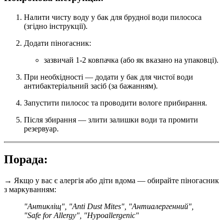
Налити чисту воду у бак для брудної води пилососа
(згідно інструкції).
Додати піногасник:
зазвичай 1-2 ковпачка (або як вказано на упаковці).
При необхідності — додати у бак для чистої води
антибактеріальний засіб (за бажанням).
Запустити пилосос та проводити вологе прибирання.
Після збирання — злити залишки води та промити
резервуар.
Порада:
→ Якщо у вас є алергія або діти вдома — обирайте піногасник
з маркуванням:
"Антикліщ", "Anti Dust Mites", "Антиалергенний",
"Safe for Allergy", "Hypoallergenic"