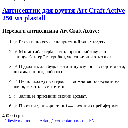
Антисептик для взуття Art Craft Active
250 мл plastall
Переваги антисептика Art Craft Active:
✅ Ефективно усуває неприємний запах взуття.
✅ Має антибактеріальну та протигрибкову дію —
знищує бактерії та грибки, які спричиняють запах.
✅ Підходить для будь-якого типу взуття — спортивного,
повсякденного, робочого.
✅ Не пошкоджує матеріал — можна застосовувати на
шкірі, текстилі, синтетиці.
✅ Залишає приємний свіжий аромат.
✅ Простий у використанні — зручний спрей-формат.
400.00 грн
Citește mai mult
despre Антисептик для взуття Art Craft Active
Adaugă comentariu nou
EN
250 мл plastall