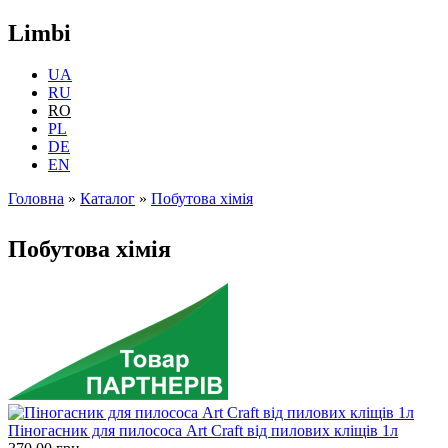
Limbi
UA
RU
RO
PL
DE
EN
Головна
»
Каталог
»
Побутова хімія
Eşti aici
Побутова хімія
Піногасник для пилососа Art Craft від пилових кліщів 1л