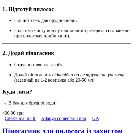
1. Підготуй пилосос
Почисти бак для брудної води.
Підготуй чисту воду у відповідний резервуар (як завжди
при вологому прибиранні).
2. Додай піногасник
Струсни пляшку засобу.
Додай піногасник
відповідно до інструкції на упаковці
(зазвичай це 1-2 ковпачка або 20-50 мл).
Куди лити?
→ В бак для брудної води!
400.00 грн
Citește mai mult
despre Піногасник для пилососів Plastall із
Adaugă comentariu nou
UA
профілактикою пилових кліщів 1л
Піногасник для пилососа із захистом