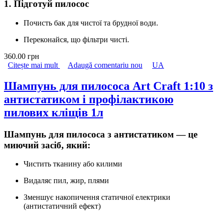
1. Підготуй пилосос
Почисть бак для чистої та брудної води.
Переконайся, що фільтри чисті.
360.00 грн
Citește mai mult
despre Шампунь для пилососа Plastall 1:10 з
Adaugă comentariu nou
UA
антистатиком і профілактикою пилових кліщів
1 л
Шампунь для пилососа Art Craft 1:10 з
антистатиком і профілактикою
пилових кліщів 1л
Шампунь для пилососа з антистатиком — це
миючий засіб, який:
Чистить тканину або килими
Видаляє пил, жир, плями
Зменшує накопичення статичної електрики
(антистатичний ефект)