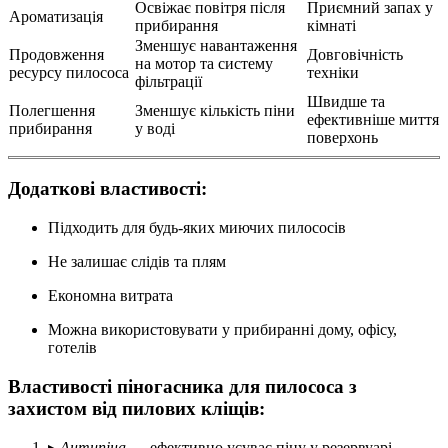
Освіжає повітря після
Приємний запах у
Ароматизація
прибирання
кімнаті
Зменшує навантаження
Продовження
Довговічність
на мотор та систему
ресурсу пилососа
техніки
фільтрації
Швидше та
Полегшення
Зменшує кількість піни
ефективніше миття
прибирання
у воді
поверхонь
Додаткові властивості:
Підходить для будь-яких миючих пилососів
Не залишає слідів та плям
Економна витрата
Можна використовувати у прибиранні дому, офісу,
готелів
Властивості піногасника для пилососа з
захистом від пилових кліщів:
▸
Антипіна
— ефективно усуває піну у резервуарі