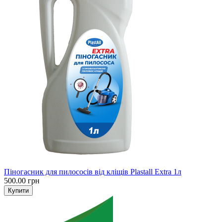
Піногасник для пилососів від кліщів Plastall Extra 1л
500.00 грн