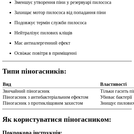
Зменшує утворення піни у резервуарі пилососа
Захищає мотор пилососа від попадання піни
Подовжує термін служби пилососа
Нейтралізує пилових кліщів
Має антиалергенний ефект
Освіжає повітря в приміщенні
Типи піногасників:
Вид
Властивості
Звичайний піногасник
Тільки гасить п
Піногасник з антибактеріальним ефектом
Убиває бактерії
Піногасник з протикліщовим захистом
Знищує пилових
Як користуватися піногасником:
Покрокова інструкція: