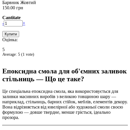
Барвник Жовтий
150.00 грн
Cantitate
-
+
Оцінка:
5
Average:
5
(
1
vote)
Епоксидна смола для об'ємних заливок
стільниць — Що це таке?
Це спеціальна епоксидна смола, яка використовується для
заливки масивних виробів з великою товщиною шару —
наприклад, стільниць, барних стійок, меблів, елементів декору.
Вона відрізняється від ювелірної або художньої смоли своєю
формулою — довше твердне, менше гріється, ідеально
прозора.