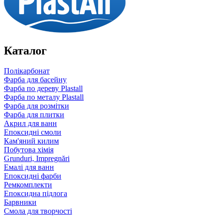
Каталог
Полікарбонат
Фарба для басейну
Фарба по дереву Plastall
Фарба по металу Plastall
Фарба для розмітки
Фарба для плитки
Акрил для ванн
Епоксидні смоли
Кам'яний килим
Побутова хімія
Grunduri, Impregnări
Емалі для ванн
Епоксидні фарби
Ремкомплекти
Епоксидна підлога
Барвники
Смола для творчості