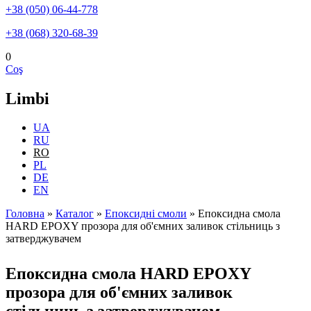
+38 (050) 06-44-778
+38 (068) 320-68-39
0
Coş
Limbi
UA
RU
RO
PL
DE
EN
Головна
»
Каталог
»
Епоксидні смоли
»
Епоксидна смола
HARD EPOXY прозора для об'ємних заливок стільниць з
Eşti aici
затверджувачем
Епоксидна смола HARD EPOXY
прозора для об'ємних заливок