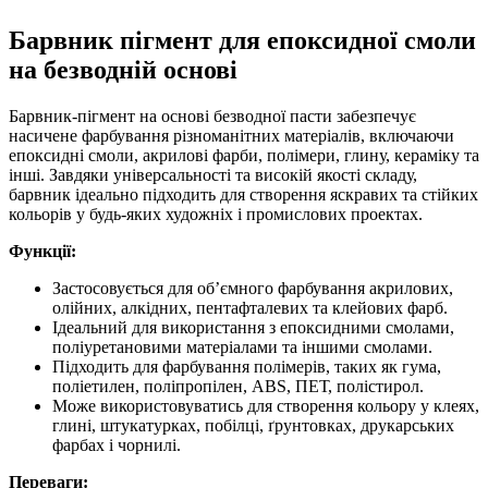
Барвник пігмент для епоксидної смоли
на безводній основі
Барвник-пігмент на основі безводної пасти забезпечує
насичене фарбування різноманітних матеріалів, включаючи
епоксидні смоли, акрилові фарби, полімери, глину, кераміку та
інші. Завдяки універсальності та високій якості складу,
барвник ідеально підходить для створення яскравих та стійких
кольорів у будь-яких художніх і промислових проектах.
Функції:
Застосовується для об’ємного фарбування акрилових,
олійних, алкідних, пентафталевих та клейових фарб.
Ідеальний для використання з епоксидними смолами,
поліуретановими матеріалами та іншими смолами.
Підходить для фарбування полімерів, таких як гума,
поліетилен, поліпропілен, ABS, ПЕТ, полістирол.
Може використовуватись для створення кольору у клеях,
глині, штукатурках, побілці, ґрунтовках, друкарських
фарбах і чорнилі.
Переваги: