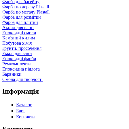
Фарба для басейну
Фарба по дереву Plastall
Фарба по металу Plastall
Фарба для розмітки
Фарба для плитки
Акрил для ванн
Епоксидні смоли
Кам'яний килим
Побутова хімія
Ґрунти, просочення
Емалі для ванн
Епоксидні фарби
Ремкомплекти
Епоксидна підлога
Барвники
Смола для творчості
Інформація
Каталог
Блог
Контакти
Контакти