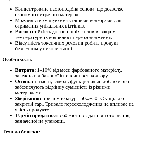
Концентрована пастоподібна основа, що дозволяє
економно витрачати матеріал.
Можливість змішування з іншими кольорами для
отримання унікальних відтінків.
Висока стійкість до зовнішніх впливів, зокрема
температурних коливань і переохолодження.
Відсутність токсичних речовин робить продукт
безпечним у використанні.
Особливості:
Витрата:
1–10% від маси фарбованого матеріалу,
залежно від бажаної інтенсивності кольору.
Основа:
пігмент, гліколі, функціональні добавки, які
забезпечують відмінну сумісність із різними
матеріалами.
Зберігання:
при температурі -50...+50 °C у щільно
закритій тарі. Тривале переохолодження не впливає на
якість продукту.
Термін придатності:
60 місяців з дати виготовлення,
зазначеної на упаковці.
Техніка безпеки: