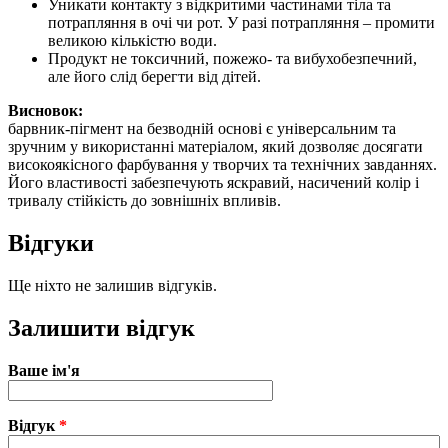
Уникати контакту з відкритими частинами тіла та
потрапляння в очі чи рот. У разі потрапляння – промити
великою кількістю води.
Продукт не токсичний, пожежо- та вибухобезпечний,
але його слід берегти від дітей.
Висновок:
барвник-пігмент на безводній основі є універсальним та
зручним у використанні матеріалом, який дозволяє досягати
високоякісного фарбування у творчих та технічних завданнях.
Його властивості забезпечують яскравий, насичений колір і
тривалу стійкість до зовнішніх впливів.
Відгуки
Ще ніхто не залишив відгуків.
Залишити відгук
Ваше ім'я
Відгук
*