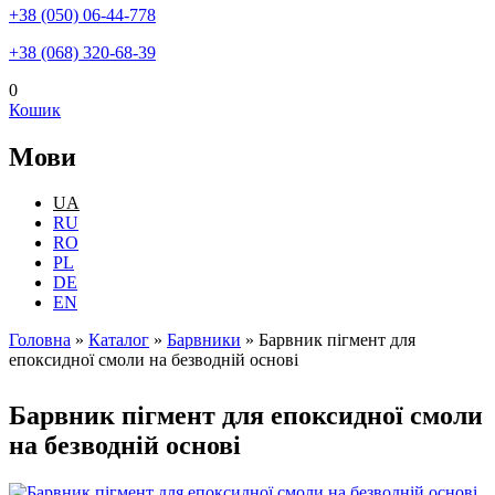
+38 (050) 06-44-778
+38 (068) 320-68-39
0
Кошик
Мови
UA
RU
RO
PL
DE
EN
Головна
»
Каталог
»
Барвники
»
Барвник пігмент для
епоксидної смоли на безводній основі
Ви є тут
Барвник пігмент для епоксидної смоли
на безводній основі