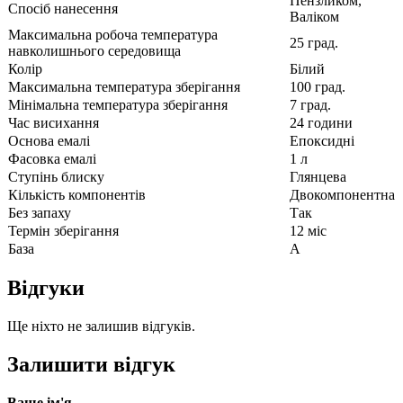
Пензликом,
Спосіб нанесення
Валіком
Максимальна робоча температура
25 град.
навколишнього середовища
Колір
Білий
Максимальна температура зберігання
100 град.
Мінімальна температура зберігання
7 град.
Час висихання
24 години
Основа емалі
Епоксидні
Фасовка емалі
1 л
Ступінь блиску
Глянцева
Кількість компонентів
Двокомпонентна
Без запаху
Так
Термін зберігання
12 міс
База
А
Відгуки
Ще ніхто не залишив відгуків.
Залишити відгук
Ваше ім'я