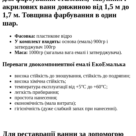
акрилових ванн довжиною від 1,5 м до
1,7 м. Товщина фарбування в один
шар.
Фасовка:
пластикове відро
У комплект входить:
основа (емаль) 900гр і
затверджувач 100гр
Маса:
1000гр (загальна вага емалі і затверджувача).
Переваги двокомпонентної емалі ЕкоЕмалька
висока стійкість до зношування, стійкість до подряпин;
висока хімічна стійкість;
температура експлуатації від +5°С до +60°С;
легкість прибирання;
простота нанесення;
економічність (мала витрата);
гігієнічність (дуже слабкий запах при нанесенні).
Для реставрації ванни за допомогою