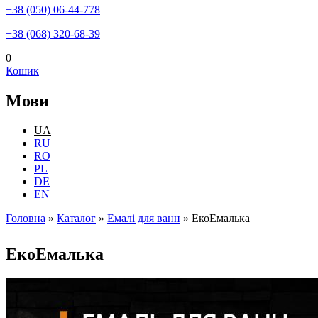
+38 (050) 06-44-778
+38 (068) 320-68-39
0
Кошик
Мови
UA
RU
RO
PL
DE
EN
Головна
»
Каталог
»
Емалі для ванн
»
ЕкоЕмалька
Ви є тут
ЕкоЕмалька