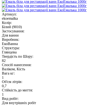
Артикул:
ekoemalka
Колір:
Білий (9010)
Застосування:
Для ванни
Виробник:
ЕкоВанна
Структура:
Глянцева
Твердість по Шору:
82
Спосіб нанесення:
Валіком, Кість
Вага кг:
1
Об'єм літрів:
0,7
Стійкість до миття:
1
Вид робіт:
Для внутрішніх робіт