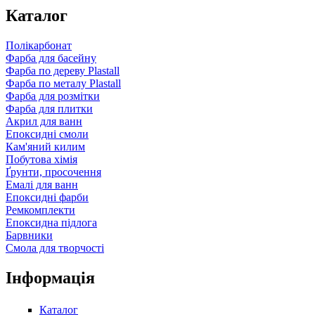
Каталог
Полікарбонат
Фарба для басейну
Фарба по дереву Plastall
Фарба по металу Plastall
Фарба для розмітки
Фарба для плитки
Акрил для ванн
Епоксидні смоли
Кам'яний килим
Побутова хімія
Ґрунти, просочення
Емалі для ванн
Епоксидні фарби
Ремкомплекти
Епоксидна підлога
Барвники
Смола для творчості
Інформація
Каталог