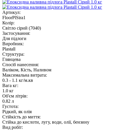
Артикул:
FloorPlSira1
Колір:
Світло сірий (7040)
Застосування:
Для підлоги
Виробник:
Plastall
Структура:
Глянцева
Спосіб нанесення:
Валіком, Кість, Наливом
Максимальна витрата:
0.3 - 1.1 кг/м.кв
Вага кг:
1.0 кг
Об'єм літрів:
0.82 л
Густота:
Рідкий, як олія
Стійкість до миття:
Стійка до кислоти, лугу, води, олії, бензину
Вид робіт: