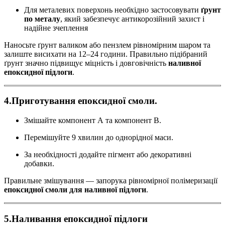
Для металевих поверхонь необхідно застосовувати
ґрунт
по металу
, який забезпечує антикорозійний захист і
надійне зчеплення
Наносьте ґрунт валиком або пензлем рівномірним шаром та
залиште висихати на 12–24 години. Правильно підібраний
ґрунт значно підвищує міцність і довговічність
наливної
епоксидної підлоги
.
4.Приготування епоксидної смоли.
Змішайте компонент А та компонент B.
Перемішуйте 9 хвилин до однорідної маси.
За необхідності додайте пігмент або декоративні
добавки.
Правильне змішування — запорука рівномірної полімеризації
епоксидної смоли для наливної підлоги
.
5.Наливання епоксидної підлоги