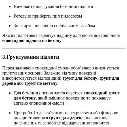
Виконайте шліфування бетонної підлоги
Ретельно приберіть пил пилососом
Знежирте поверхню спеціальним засобом
Якісна підготовка гарантує надійну адгезію та довговічність
епоксидної підлоги по бетону
.
3.Грунтування підлоги
Перед заливкою епоксидної смоли обов’язково виконується
ґрунтування основи. Залежно від типу поверхні
використовується відповідний
ґрунт для бетону
,
ґрунт для
дерева
або
ґрунт по металу
.
Для бетонних основ застосовується
епоксидний ґрунт
для бетону
, який зміцнює поверхню та покращує
адгезію епоксидної смоли
При роботі з дерев’яними перекриттями або фанерою
використовується
ґрунт для дерева
, що зменшує
поглинання та запобігає відшаруванню покриття