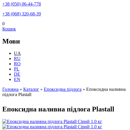
+38 (050) 06-44-778
+38 (068) 320-68-39
0
Кошик
Мови
UA
RU
RO
PL
DE
EN
Головна
»
Каталог
»
Епоксидна підлога
»
Епоксидна наливна
підлога Plastall
Ви є тут
Епоксидна наливна підлога Plastall