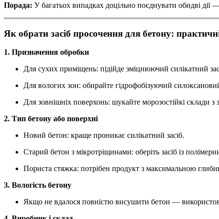
Порада:
У багатьох випадках доцільно поєднувати обидві дії —
Як обрати засіб просочення для бетону: практичн
1. Призначення обробки
Для сухих приміщень: підійде зміцнюючий силікатний зас
Для вологих зон: обирайте гідрофобізуючий силоксановий
Для зовнішніх поверхонь: шукайте морозостійкі склади з 
2. Тип бетону або поверхні
Новий бетон: краще проникає силікатний засіб.
Старий бетон з мікротріщинами: оберіть засіб із полімер
Пориста стяжка: потрібен продукт з максимальною глиб
3. Вологість бетону
Якщо не вдалося повністю висушити бетон — використову
4. Виробник і склад