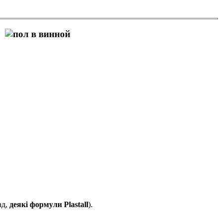
ад,
деякі формули Plastall
).