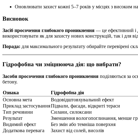
Оновлювати захист кожні 5–7 років у місцях з високим н
Висновок
Засіб просочення глибокого проникнення
— це ефективний і 
використовувати як для захисту нових конструкцій, так і для ві
Порада:
для максимального результату обирайте перевірені ск
Гідрофобна чи зміцнююча дія: що вибрати?
Засоби просочення глибокого проникнення
поділяються за ос
бетону.
Ознака
Гідрофобна дія
Основна мета
Водовідштовхувальний ефект
Приклад застосування
Підвали, фасади, відкриті тераси
Тип речовини
Силани, силоксани
Результат
Зменшення вологопоглинання, менше гр
Видимий ефект
Без змін або темніша поверхня
Додаткова перевага
Захист від солей, висолів