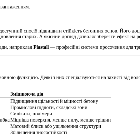
авантаженням.
доступний спосіб підвищити стійкість бетонних основ. Його доц
дновлення старих. А якісний догляд дозволяє зберегти ефект на р
лади, наприклад
Plastall
— професійні системи просочення для три
новною функцією. Деякі з них спеціалізуються на захисті від вол
Зміцнююча дія
Підвищення щільності й міцності бетону
Промислові підлоги, складські зони
Силікати, полімери
ибка
Міцніша поверхня, менше пилу, менше тріщин
Матовий блиск або ущільнення структури
Збільшення зносостійкості