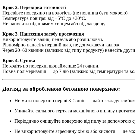
Крок 2. Перевірка готовності
Перевірте поверхню на вологість (не повинна бути мокрою).
Температура повітря: від +5°C до +30°C.
Не наносити під прямим сонцем або під час дощу.
Крок 3. Нанесення засобу просочення
Використовуйте валик, пензель або розпилювач.
Рівномірно нанесіть перший шар, не допускаючи калюж.
Через 20–60 хвилин (залежно від типу продукту) нанесіть друг
Крок 4. Сушка
Не ходіть по поверхні щонайменше 24 години.
Повна полімеризація — до 7 діб (залежно від температури та вол
Догляд за обробленою бетонною поверхнею:
Не мити поверхню перші 3–5 днів — дайте складу глибоко
Уникайте сильного тертя та механічного впливу протягом
Періодично очищуйте поверхню від пилу за допомогою сух
Не використовуйте агресивну хімію або кислоти — це м