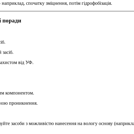
 наприклад, спочатку зміцнення, потім гідрофобізація.
і поради
іб.
 засіб.
захистом від УФ.
ним компонентом.
иною проникнення.
йте засоби з можливістю нанесення на вологу основу (наприкл