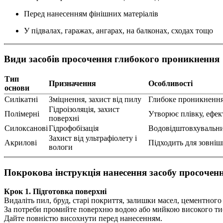
Перед нанесенням фінішних матеріалів
У підвалах, гаражах, ангарах, на балконах, сходах тощо
Види засобів просочення глибокого проникнення
Тип
Призначення
Особливості
основи
Силікатні
Зміцнення, захист від пилу
Глибоке проникнення,
Гідроізоляція, захист
Полімерні
Утворює плівку, ефек
поверхні
Силоксанові
Гідрофобізація
Водовідштовхувальни
Захист від ультрафіолету і
Акрилові
Підходить для зовніш
вологи
Покрокова інструкція нанесення засобу просочен
Крок 1. Підготовка поверхні
Видаліть пил, бруд, старі покриття, залишки масел, цементного
За потреби промийте поверхню водою або мийкою високого ти
Дайте повністю висохнути перед нанесенням.