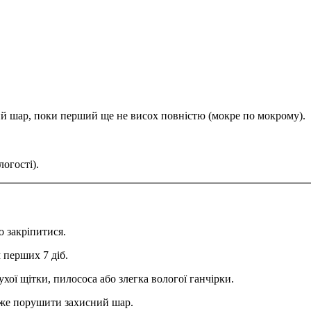
ий шар, поки перший ще не висох повністю (мокре по мокрому).
огості).
 закріпитися.
 перших 7 діб.
ої щітки, пилососа або злегка вологої ганчірки.
оже порушити захисний шар.