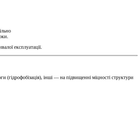
ільно
оки.
валої експлуатації.
оги (гідрофобізація), інші — на підвищенні міцності структури