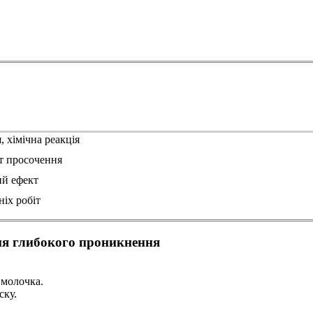
 хімічна реакція
т просочення
й ефект
ніх робіт
ня глибокого проникнення
 молочка.
ску.