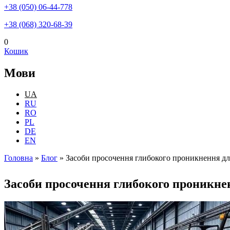
+38 (050) 06-44-778
+38 (068) 320-68-39
0
Кошик
Мови
UA
RU
RO
PL
DE
EN
Головна
»
Блог
»
Засоби просочення глибокого проникнення для
Ви є тут
Засоби просочення глибокого проникнен