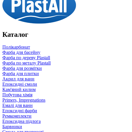
Каталог
Полікарбонат
Фарба для басейну
Фарба по дереву Plastall
Фарба по металу Plastall
Фарба для розмітки
Фарба для плитки
Акрил для ванн
Епоксидні смоли
Кам'яний килим
Побутова хімія
Primers, Impregnations
Емалі для ванн
Епоксидні фарби
Ремкомплекти
Епоксидна підлога
Барвники
Смола для творчості