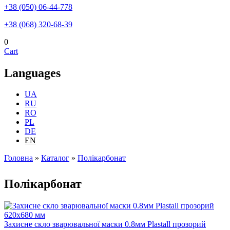
+38 (050) 06-44-778
+38 (068) 320-68-39
0
Cart
Languages
UA
RU
RO
PL
DE
EN
Головна
»
Каталог
»
Полікарбонат
You are here
Полікарбонат
Захисне скло зварювальної маски 0.8мм Plastall прозорий