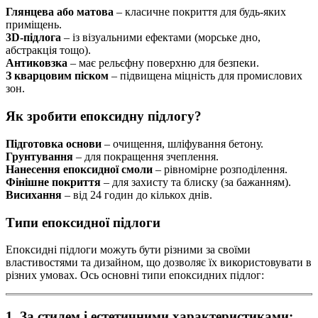
Глянцева або матова
– класичне покриття для будь-яких
приміщень.
3D-підлога
– із візуальними ефектами (морське дно,
абстракція тощо).
Антиковзка
– має рельєфну поверхню для безпеки.
З кварцовим піском
– підвищена міцність для промислових
зон.
Як зробити епоксидну підлогу?
Підготовка основи
– очищення, шліфування бетону.
Грунтування
– для покращення зчеплення.
Нанесення епоксидної смоли
– рівномірне розподілення.
Фінішне покриття
– для захисту та блиску (за бажанням).
Висихання
– від 24 годин до кількох днів.
Типи епоксидної підлоги
Епоксидні підлоги можуть бути різними за своїми
властивостями та дизайном, що дозволяє їх використовувати в
різних умовах. Ось основні типи епоксидних підлог:
1. За стилем і естетичними характеристиками: