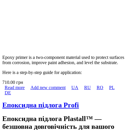
Epoxy primer is a two-component material used to protect surfaces
from corrosion, improve paint adhesion, and level the substrate.
Here is a step-by-step guide for application:
710.00 грн
Read more
about Epoxy Primer Plastall
Add new comment
UA
RU
RO
PL
DE
Епоксидна підлога Profi
Епоксидна підлога Plastall™ —
безшовна довговічність для вашого