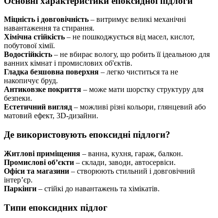
Основні характеристики епоксидної підлоги
Міцність і довговічність
– витримує великі механічні
навантаження та стирання.
Хімічна стійкість
– не пошкоджується від масел, кислот,
побутової хімії.
Водостійкість
– не вбирає вологу, що робить її ідеальною для
ванних кімнат і промислових об'єктів.
Гладка безшовна поверхня
– легко чиститься та не
накопичує бруд.
Антиковзке покриття
– може мати шорстку структуру для
безпеки.
Естетичний вигляд
– можливі різні кольори, глянцевий або
матовий ефект, 3D-дизайни.
Де використовують епоксидні підлоги?
Житлові приміщення
– ванна, кухня, гараж, балкон.
Промислові об’єкти
– склади, заводи, автосервіси.
Офіси та магазини
– створюють стильний і довговічний
інтер’єр.
Паркінги
– стійкі до навантажень та хімікатів.
Типи епоксидних підлог