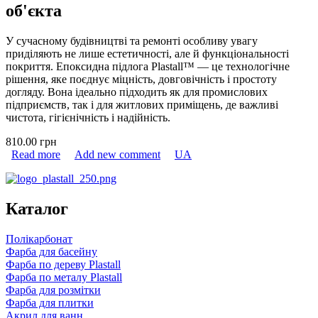
об'єкта
У сучасному будівництві та ремонті особливу увагу
приділяють не лише естетичності, але й функціональності
покриття. Епоксидна підлога Plastall™ — це технологічне
рішення, яке поєднує міцність, довговічність і простоту
догляду. Вона ідеально підходить як для промислових
підприємств, так і для житлових приміщень, де важливі
чистота, гігієнічність і надійність.
810.00 грн
Read more
about Епоксидна підлога Profi
Add new comment
UA
Каталог
Полікарбонат
Фарба для басейну
Фарба по дереву Plastall
Фарба по металу Plastall
Фарба для розмітки
Фарба для плитки
Акрил для ванн