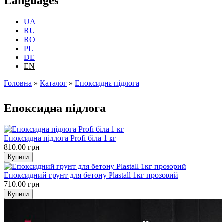
Languages
UA
RU
RO
PL
DE
EN
Головна
»
Каталог
»
Епоксидна підлога
You are here
Епоксидна підлога
Епоксидна підлога Profi біла 1 кг
810.00 грн
Епоксидний грунт для бетону Plastall 1кг прозорий
710.00 грн