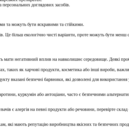
 персональних доглядових засобів.
ми та можуть бути яскравими та стійкими.
ів. Це більш екологічно чисті варіанти, проте можуть бути менш 
ть мати негативний вплив на навколишнє середовище. Деякі про
х, таких як харчові продукти, косметика або інші вироби, важл
дукту вказані безпечні барвники, які дозволені для використання
 каротини, куркумін або антоціани, часто є безпечними альтерн
ачів є алергія на певні продукти або речовини, перевірте склад
м, які мають репутацію виробництва якісних та безпечних продук