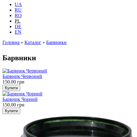
UA
RU
RO
PL
DE
EN
Головна
»
Каталог
»
Барвники
Jesteś tutaj
Барвники
Барвник Червоний
150.00 грн
Барвник Чорний
150.00 грн