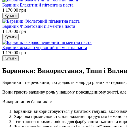
Барвник Блакитний пігментна паста
1 170.00 грн
Барвник Фіолетовий пігментна паста
1 170.00 грн
Барвник яскраво червоний пігментна паста
1 170.00 грн
Барвники: Використання, Типи і Вплив
Барвники - це речовини, які додають колір до різних матеріалів,
Вони грають важливу роль у нашому повсякденному житті, але 
Використання барвників:
Барвники використовуються у багатьох галузях, включаю
Харчова промисловість: для надання продуктам бажаного 
Текстильна промисловість: для фарбування тканин та виро
Фармакологія: для виділення та ідентифікації речовин у л