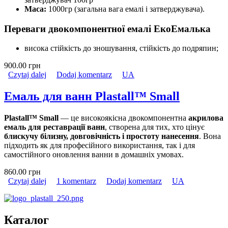
Маса:
1000гр (загальна вага емалі і затверджувача).
Переваги двокомпонентної емалі ЕкоЕмалька
висока стійкість до зношування, стійкість до подряпин;
900.00 грн
Czytaj dalej
wpis ЕкоЕмалька
Dodaj komentarz
UA
Емаль для ванн Plastall™ Small
Plastall™ Small
— це високоякісна двокомпонентна
акрилова
емаль для реставрації ванн
, створена для тих, хто цінує
блискучу білизну, довговічність і простоту нанесення
. Вона
підходить як для професійного використання, так і для
самостійного оновлення ванни в домашніх умовах.
860.00 грн
Czytaj dalej
wpis Емаль для ванн Plastall™ Small
1 komentarz
Dodaj komentarz
UA
Каталог