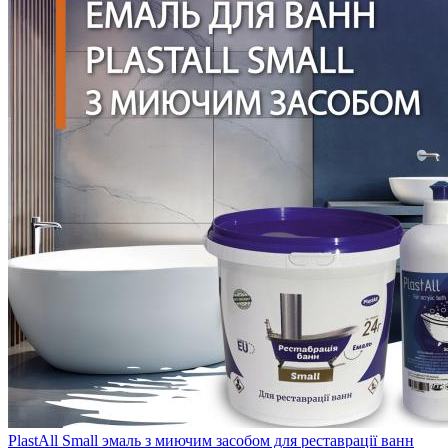
PlastAll Small эмаль з миючим засобом для реставрації ванн