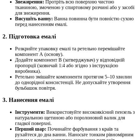
Знежирення:
Протріть всю поверхню чистою
тканиною, змоченою у спиртовому розчині або у засобі
для знежирення.
Висушіть ванну:
Ванна повинна бути повністю сухою
перед нанесенням емалі.
2. Підготовка емалі
Розкрийте упаковку емалі та ретельно перемішайте
компонент А (основу).
Додайте компонент В (затверджувач) у відповідній
пропорції (зазвичай 1:4 або згідно з інструкцією
виробника).
Ретельно змішайте компоненти протягом 5–10 хвилин
до однорідної консистенції. Не допускайте утворення
бульбашок повітря.
3. Нанесення емалі
Інструменти:
Використовуйте високоякісний пензель з
натуральною щетиною або поролоновий валик для
гладкої поверхні.
Перший шар:
Починайте фарбування з країв та
рухайтеся до дна ванни. Наносьте тонким рівномірним