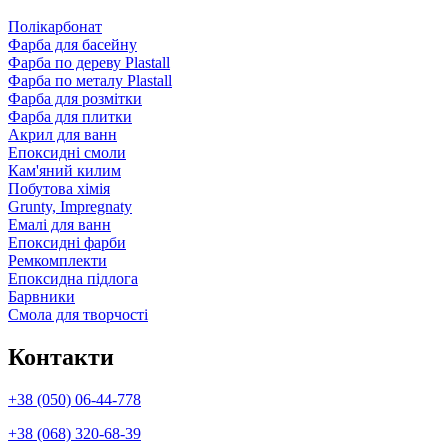
Полікарбонат
Фарба для басейну
Фарба по дереву Plastall
Фарба по металу Plastall
Фарба для розмітки
Фарба для плитки
Акрил для ванн
Епоксидні смоли
Кам'яний килим
Побутова хімія
Grunty, Impregnaty
Емалі для ванн
Епоксидні фарби
Ремкомплекти
Епоксидна підлога
Барвники
Смола для творчості
Контакти
+38 (050) 06-44-778
+38 (068) 320-68-39