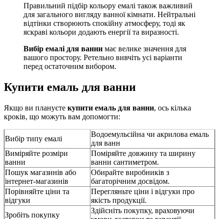
Правильний підбір кольору емалі також важливий
для загального вигляду ванної кімнати. Нейтральні
відтінки створюють спокійну атмосферу, тоді як
яскраві кольори додають енергії та виразності.
Вибір емалі для ванни
має велике значення для
вашого простору. Ретельно вивчіть усі варіанти
перед остаточним вибором.
Купити емаль для ванни
Якщо ви плануєте
купити емаль для ванни
, ось кілька
кроків, що можуть вам допомогти:
Водоемульсійна чи акрилова емаль
Вибір типу емалі
для ванн
Виміряйте розміри
Поміряйте довжину та ширину
ванни
ванни сантиметром.
Пошук магазинів або
Обирайте виробників з
інтернет-магазинів
багаторічним досвідом.
Порівняйте ціни та
Перегляньте ціни і відгуки про
відгуки
якість продукції.
Здійсніть покупку, враховуючи
Зробіть покупку