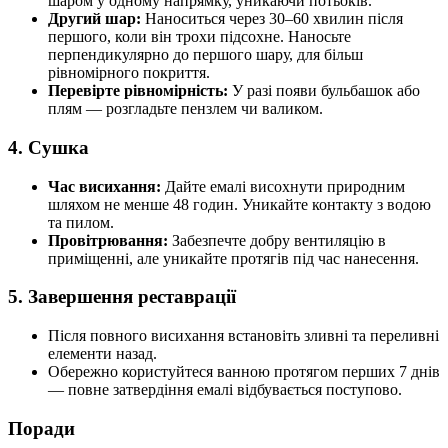
шаром у одному напрямку, уникаючи потьоків.
Другий шар:
Наноситься через 30–60 хвилин після
першого, коли він трохи підсохне. Наносьте
перпендикулярно до першого шару, для більш
рівномірного покриття.
Перевірте рівномірність:
У разі появи бульбашок або
плям — розгладьте пензлем чи валиком.
4. Сушка
Час висихання:
Дайте емалі висохнути природним
шляхом не менше 48 годин. Уникайте контакту з водою
та пилом.
Провітрювання:
Забезпечте добру вентиляцію в
приміщенні, але уникайте протягів під час нанесення.
5. Завершення реставрації
Після повного висихання встановіть зливні та переливні
елементи назад.
Обережно користуйтеся ванною протягом перших 7 днів
— повне затвердіння емалі відбувається поступово.
Поради