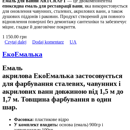
Емаль для ванни ARTCRAFT
— це двокомпонентна
епоксидна емаль для реставрації ванн
, яка використовується
для оновлення чавунних, сталевих, акрилових ванн, а також
душових піддонів і раковин. Продукт створений для повного
відновлення поверхні без демонтажу сантехніки та забезпечує
міцне, гладке й довговічне покриття.
1 150.00 грн
Czytaj dalej
wpis ARTCRAFT Емаль для ванн
Dodaj komentarz
UA
ЕкоЕмалька
Емаль
акрилова
ЕкоЕмалька
застосовується
для фарбування сталевих, чавунних і
акрилових ванн довжиною від 1,5 м до
1,7 м. Товщина фарбування в один
шар.
Фасовка:
пластикове відро
У комплект входить:
основа (емаль) 900гр і
затверджувач 100гр