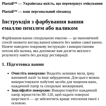
Plastall™ — Українська якість, що перевершує очікування
Plastall™ — ваш персональний хімзавод
Інструкція з фарбування ванни
емаллю пензлем або валиком
Фарбування ванни спеціальною емаллю — це економічний
спосіб оновити вигляд ванної кімнати без заміни самої ванни.
Нижче наведено покрокову інструкцію з використанням
пензля або валика, яка допоможе вам досягти якісного
результату навіть без досвіду реставрації.
1. Підготовка ванни
Очистіть поверхню:
Видаліть залишки мила, іржу,
вапняний наліт та інші забруднення. Для цього можна
використовувати побутові засоби для чищення ванн,
наждачний папір та спеціальні знежирювачі.
Зашліфуйте поверхню:
Використовуйте наждачний
папір зернистістю 80–120, щоб надати поверхні
шорсткості — це забезпечить краще зчеплення емалі з
основою.