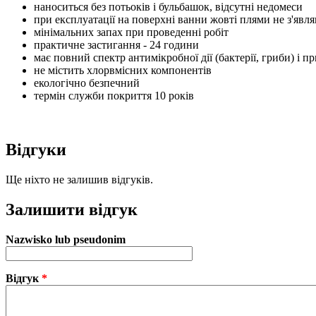
наноситься без потьоків і бульбашок, відсутні недомеси
при експлуатації на поверхні ванни жовті плями не з'явл
мінімальних запах при проведенні робіт
практичне застигання - 24 години
має повний спектр антимікробної дії (бактерії, гриби) і
не містить хлорвмісних компонентів
екологічно безпечний
термін служби покриття 10 років
Відгуки
Ще ніхто не залишив відгуків.
Залишити відгук
Nazwisko lub pseudonim
Відгук
*