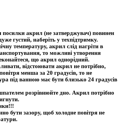
ня посилки акрил (не затверджувач) повинен
дуже густий, наберіть у техпідтримку.
чну температуру, акрил слід нагріти в
транспортування, то можливі утворення
еконайтеся, що акрил однорідний.
аливати, відстоювати акрил не потрібно,
вітря менша за 20 градусів, то не
ра під ванною має бути близько 24 градусів
, шпателем розрівнюйте дно. Акрил потрібно
тигнути.
ки!!!
но бути зазору, щоб холодне повітря не
ратури.