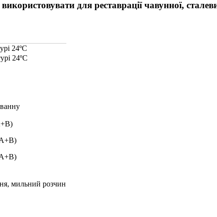
використовувати для реставрації чавунної, сталев
урі 24ºC
урі 24ºC
 ванну
А+B)
(А+B)
(A+B)
ння, мильний розчин