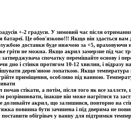
радусів +-2 градуси. У зимовий час після отриман
 батареї. Це обов'язково!!! Якщо він здається вам 
лужбою доставки буде нижчою за +5, враховуючи ні
ч же гріти не можна. Якщо акрил замерзне під час 
 затверджувача спочатку перемішайте основу і пер
и дно і стінки протягом 10-12 хвилин, і відразу н
ішувати дерев'яною лопаткою. Якщо температура по
рійте приміщення, особливо під ванною. Температу
ливати
почав стікати, а потім, після того як все заллєте
ім розрівнювати, інакше він може нагрітися та зас
е доливайте акрил, що залишився, повторно на стін
яжка повинна бути зачинена і під дверима не повин
 поставити обігрівач у ванну для підтримки темпе