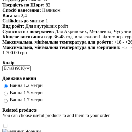
Твердість по Шору:
82
Спосіб нанесення:
Наливом
Вага кг:
2,4
Стійкість до миття:
1
Вид робіт:
Для внутрішніх робіт
Сумісність з поверхнею:
Для Акрилових, Металевих, Чугунних
Кінцеве висихання год:
36-48 год. в залежності від температур
Максимальна, мінімальна температура для роботи:
+18 - +2
Максимальна, мінімальна температура для зберігання:
+5 - 
1 700.00 грн
Колір
Довжина ванни
Ванна 1.2 метри
Ванна 1.5 метри
Ванна 1.7 метри
Related products
You can choose useful products to add them to your order