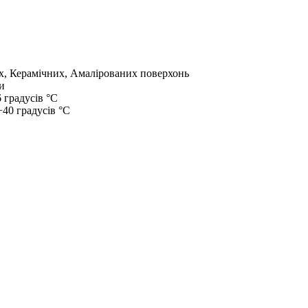
, Керамічних, Амалірованих поверхонь
и
6 градусів °C
+40 градусів °C