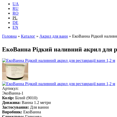
UA
RU
RO
PL
DE
EN
Головна
»
Каталог
»
Акрил для ванн
»
ЕкоВанна Рідкий наливни
Jesteś tutaj
ЕкоВанна Рідкий наливний акрил для р
Артикул:
ЭкоВанна-1
Колір:
Білий (9010)
Довжина:
Ванна 1.2 метри
Застосування:
Для ванни
Виробник:
ЕкоВанна
Структура:
Глянцева