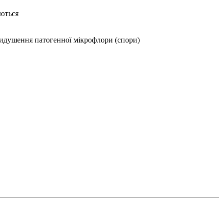
яються
 придушення патогенної мікрофлори (спори)