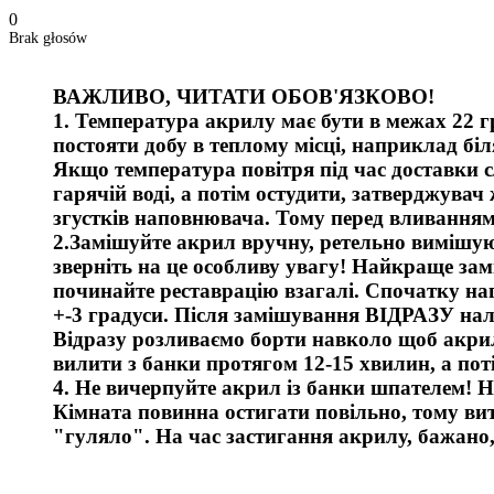
0
Brak głosów
ВАЖЛИВО, ЧИТАТИ ОБОВ'ЯЗКОВО!
1. Температура акрилу має бути в межах 22 г
постояти добу в теплому місці, наприклад біля
Якщо температура повітря під час доставки с
гарячій воді, а потім остудити, затверджува
згустків наповнювача. Тому перед вливанням
2.Замішуйте акрил вручну, ретельно вимішуюч
зверніть на це особливу увагу! Найкраще зам
починайте реставрацію взагалі. Спочатку наг
+-3 градуси. Після замішування ВІДРАЗУ на
Відразу розливаємо борти навколо щоб акрил 
вилити з банки протягом 12-15 хвилин, а пот
4. Не вичерпуйте акрил із банки шпателем! Н
Кімната повинна остигати повільно, тому вит
"гуляло". На час застигання акрилу, бажано,