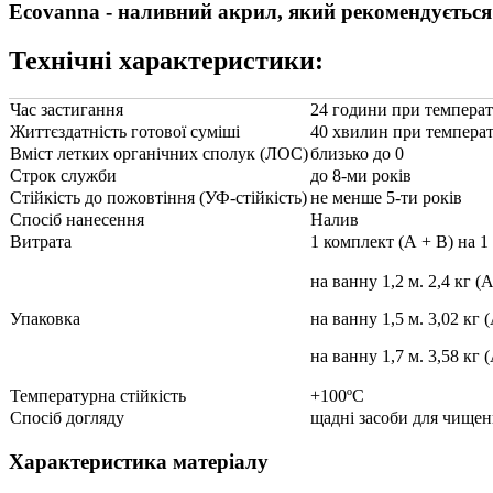
Ecovanna
- наливний акрил, який рекомендується 
Технічні характеристики:
Час застигання
24 години при температ
Життєздатність готової суміші
40 хвилин при температ
Вміст летких органічних сполук (ЛОС)
близько до 0
Строк служби
до 8-ми років
Стійкість до пожовтіння (УФ-стійкість)
не менше 5-ти років
Спосіб нанесення
Налив
Витрата
1 комплект (А + B) на 1
на ванну 1,2 м. 2,4 кг (
Упаковка
на ванну 1,5 м. 3,02 кг 
на ванну 1,7 м. 3,58 кг 
Температурна стійкість
+100ºC
Спосіб догляду
щадні засоби для чище
Характеристика матеріалу