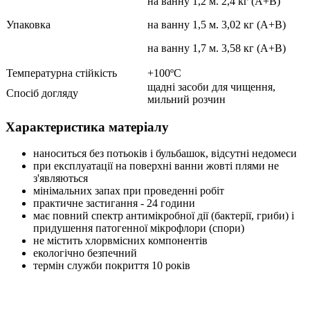
на ванну 1,2 м. 2,4 кг (А+B)
Упаковка
на ванну 1,5 м. 3,02 кг (А+B)
на ванну 1,7 м. 3,58 кг (A+B)
Температурна стійкість
+100ºC
щадні засоби для чищення,
Спосіб догляду
мильний розчин
Характеристика матеріалу
наноситься без потьоків і бульбашок, відсутні недомеси
при експлуатації на поверхні ванни жовті плями не
з'являються
мінімальних запах при проведенні робіт
практичне застигання - 24 години
має повний спектр антимікробної дії (бактерії, гриби) і
придушення патогенної мікрофлори (спори)
не містить хлорвмісних компонентів
екологічно безпечний
термін служби покриття 10 років