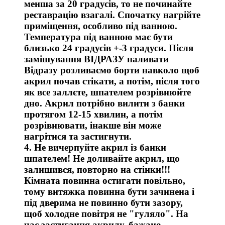
менша за 20 градусів, то не починайте
реставрацію взагалі. Спочатку нагрійте
приміщення, особливо під ванною.
Температура під ванною має бути
близько 24 градусів +-3 градуси. Після
замішування ВІДРАЗУ наливати
Відразу розливаємо борти навколо щоб
акрил почав стікати, а потім, після того
як все заллєте, шпателем розрівнюйте
дно. Акрил потрібно вилити з банки
протягом 12-15 хвилин, а потім
розрівнювати, інакше він може
нагрітися та застигнути.
4. Не вичерпуйте акрил із банки
шпателем! Не доливайте акрил, що
залишився, повторно на стінки!!!
Кімната повинна остигати повільно,
тому витяжка повинна бути зачинена і
під дверима не повинно бути зазору,
щоб холодне повітря не "гуляло". На
час застигання акрилу, бажано,