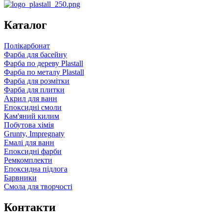
Каталог
Полікарбонат
Фарба для басейну
Фарба по дереву Plastall
Фарба по металу Plastall
Фарба для розмітки
Фарба для плитки
Акрил для ванн
Епоксидні смоли
Кам'яний килим
Побутова хімія
Grunty, Impregnaty
Емалі для ванн
Епоксидні фарби
Ремкомплекти
Епоксидна підлога
Барвники
Смола для творчості
Контакти