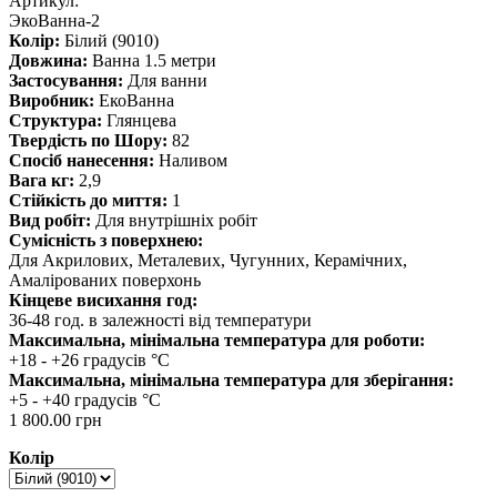
Артикул:
ЭкоВанна-2
Колір:
Білий (9010)
Довжина:
Ванна 1.5 метри
Застосування:
Для ванни
Виробник:
ЕкоВанна
Структура:
Глянцева
Твердість по Шору:
82
Спосіб нанесення:
Наливом
Вага кг:
2,9
Стійкість до миття:
1
Вид робіт:
Для внутрішніх робіт
Сумісність з поверхнею:
Для Акрилових, Металевих, Чугунних, Керамічних,
Амалірованих поверхонь
Кінцеве висихання год:
36-48 год. в залежності від температури
Максимальна, мінімальна температура для роботи:
+18 - +26 градусів °C
Максимальна, мінімальна температура для зберігання:
+5 - +40 градусів °C
1 800.00 грн
Колір