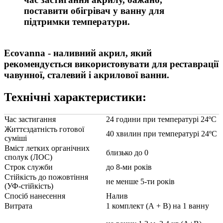
поставити обігрівач у ванну для
підтримки температури.
Ecovanna
- наливний акрил, який
рекомендується використовувати для реставрації
чавунної, сталевий і акрилової ванни.
Технічні характеристики:
Час застигання
24 години при температурі 24ºC
Життєздатність готової
40 хвилин при температурі 24ºC
суміші
Вміст летких органічних
близько до 0
сполук (ЛОС)
Строк служби
до 8-ми років
Стійкість до пожовтіння
не менше 5-ти років
(УФ-стійкість)
Спосіб нанесення
Налив
Витрата
1 комплект (А + B) на 1 ванну