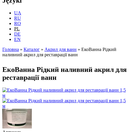
Języki
UA
RU
RO
PL
DE
EN
Головна
»
Каталог
»
Акрил для ванн
»
ЕкоВанна Рідкий
наливний акрил для реставрації ванн
Jesteś tutaj
ЕкоВанна Рідкий наливний акрил для
реставрації ванн