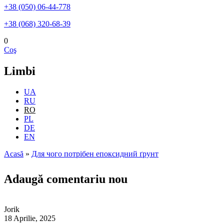
+38 (050) 06-44-778
+38 (068) 320-68-39
0
Coş
Limbi
UA
RU
RO
PL
DE
EN
Acasă
»
Для чого потрібен епоксидний ґрунт
Eşti aici
Adaugă comentariu nou
Jorik
18 Aprilie, 2025