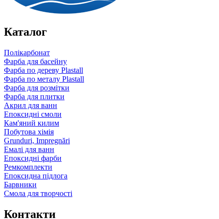
Каталог
Полікарбонат
Фарба для басейну
Фарба по дереву Plastall
Фарба по металу Plastall
Фарба для розмітки
Фарба для плитки
Акрил для ванн
Епоксидні смоли
Кам'яний килим
Побутова хімія
Grunduri, Impregnări
Емалі для ванн
Епоксидні фарби
Ремкомплекти
Епоксидна підлога
Барвники
Смола для творчості
Контакти