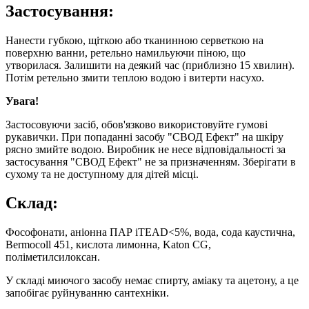
Застосування:
Нанести губкою, щіткою або тканинною серветкою на
поверхню ванни, ретельно намильуючи піною, що
утворилася. Залишити на деякий час (приблизно 15 хвилин).
Потім ретельно змити теплою водою і витерти насухо.
Увага!
Застосовуючи засіб, обов'язково використовуйте гумові
рукавички. При попаданні засобу "СВОД Ефект" на шкіру
рясно змийте водою. Виробник не несе відповідальності за
застосування "СВОД Ефект" не за призначенням. Зберігати в
сухому та не доступному для дітей місці.
Склад:
Фософонати, аніонна ПАР iTEAD<5%, вода, сода каустична,
Bermocoll 451, кислота лимонна, Katon CG,
поліметилсилоксан.
У складі миючого засобу немає спирту, аміаку та ацетону, а це
запобігає руйнуванню сантехніки.