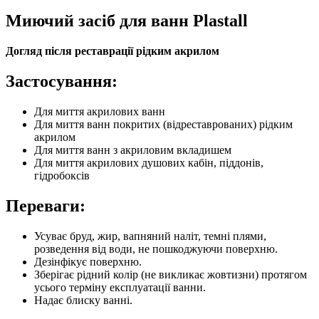
Миючий засіб для ванн Plastall
Догляд після реставрації рідким акрилом
Застосування:
Для миття акрилових ванн
Для миття ванн покритих (відреставрованих) рідким
акрилом
Для миття ванн з акриловим вкладишем
Для миття акрилових душових кабін, піддонів,
гідробоксів
Переваги:
Усуває бруд, жир, вапняний наліт, темні плями,
розведення від води, не пошкоджуючи поверхню.
Дезінфікує поверхню.
Зберігає рідний колір (не викликає жовтизни) протягом
усього терміну експлуатації ванни.
Надає блиску ванні.