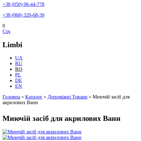
+38 (050) 06-44-778
+38 (068) 320-68-39
0
Coş
Limbi
UA
RU
RO
PL
DE
EN
Головна
»
Каталог
»
Допоміжні Товари
»
Миючій засіб для
акрилових Ванн
Eşti aici
Миючій засіб для акрилових Ванн