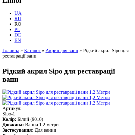
Limbi
UA
RU
RO
PL
DE
EN
Головна
»
Каталог
»
Акрил для ванн
»
Рідкий акрил Sipo для
реставрації ванн
Eşti aici
Рідкий акрил Sipo для реставрації
ванн
Артикул:
Sipo-1
Колір:
Білий (9010)
Довжина:
Ванна 1.2 метри
Застосування:
Для ванни