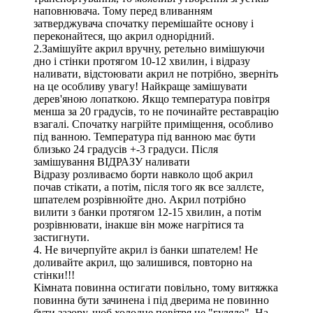
наповнювача. Тому перед вливанням
затверджувача спочатку перемішайте основу і
переконайтеся, що акрил однорідний.
2.Замішуйте акрил вручну, ретельно вимішуючи
дно і стінки протягом 10-12 хвилин, і відразу
наливати, відстоювати акрил не потрібно, зверніть
на це особливу увагу! Найкраще замішувати
дерев'яною лопаткою. Якщо температура повітря
менша за 20 градусів, то не починайте реставрацію
взагалі. Спочатку нагрійте приміщення, особливо
під ванною. Температура під ванною має бути
близько 24 градусів +-3 градуси. Після
замішування ВІДРАЗУ наливати
Відразу розливаємо борти навколо щоб акрил
почав стікати, а потім, після того як все заллєте,
шпателем розрівнюйте дно. Акрил потрібно
вилити з банки протягом 12-15 хвилин, а потім
розрівнювати, інакше він може нагрітися та
застигнути.
4. Не вичерпуйте акрил із банки шпателем! Не
доливайте акрил, що залишився, повторно на
стінки!!!
Кімната повинна остигати повільно, тому витяжка
повинна бути зачинена і під дверима не повинно
бути зазору, щоб холодне повітря не "гуляло". На