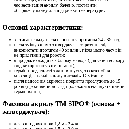
час застигання акрилу, бажано, поставити
обігрівач у ванну для підтримки температури.
Основні характеристики:
застигає складу після нанесення протягом 24 - 36 год;
після змішування з затверджувачем розчин слід
використати протягом 40 хвилин, після цього часу він
не придатний для роботи;
в продаж надходить в білому кольорі (для зміни кольору
слід використовувати пігмент);
термін придатності з дати випуску, зазначеної на
упаковці, в незмішаному вигляді - 12 місяців;
після нанесення акрилове покриття прослужить до 15
років (правильний догляд продовжить експлуатаційний
термін ванни).
Фасовка акрилу ТМ SIPO® (основа +
затверджувач):
для ванн довжиною 1,2 м - 2,4 кг
для ванн довжиною 1,5 м - 2,9 кг