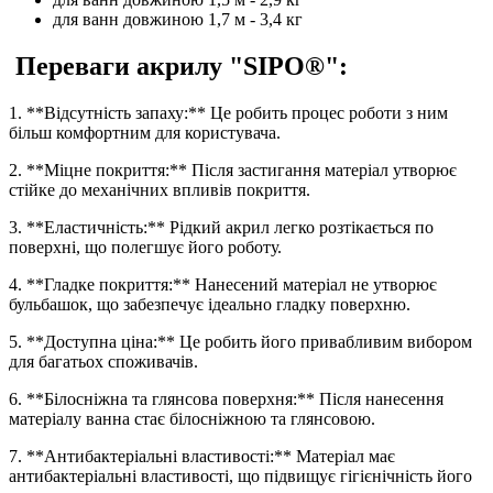
для ванн довжиною 1,7 м - 3,4 кг
Переваги акрилу "SIPO®":
1. **Відсутність запаху:** Це робить процес роботи з ним
більш комфортним для користувача.
2. **Міцне покриття:** Після застигання матеріал утворює
стійке до механічних впливів покриття.
3. **Еластичність:** Рідкий акрил легко розтікається по
поверхні, що полегшує його роботу.
4. **Гладке покриття:** Нанесений матеріал не утворює
бульбашок, що забезпечує ідеально гладку поверхню.
5. **Доступна ціна:** Це робить його привабливим вибором
для багатьох споживачів.
6. **Білосніжна та глянсова поверхня:** Після нанесення
матеріалу ванна стає білосніжною та глянсовою.
7. **Антибактеріальні властивості:** Матеріал має
антибактеріальні властивості, що підвищує гігієнічність його