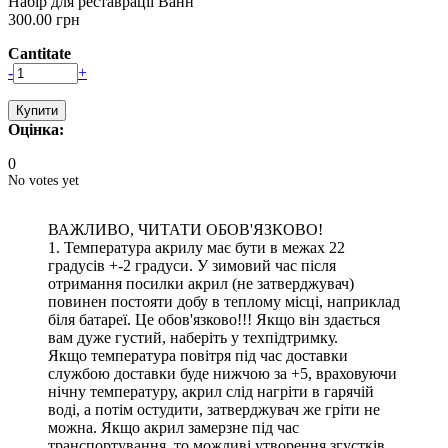
Набір для реставрації Ванн
300.00 грн
Cantitate
-
+
Оцінка:
0
No votes yet
ВАЖЛИВО, ЧИТАТИ ОБОВ'ЯЗКОВО!
1. Температура акрилу має бути в межах 22
градусів +-2 градуси. У зимовий час після
отримання посилки акрил (не затверджувач)
повинен постояти добу в теплому місці, наприклад
біля батареї. Це обов'язково!!! Якщо він здається
вам дуже густий, наберіть у техпідтримку.
Якщо температура повітря під час доставки
службою доставки буде нижчою за +5, враховуючи
нічну температуру, акрил слід нагріти в гарячій
воді, а потім остудити, затверджувач же гріти не
можна. Якщо акрил замерзне під час
транспортування, то можливі утворення згустків