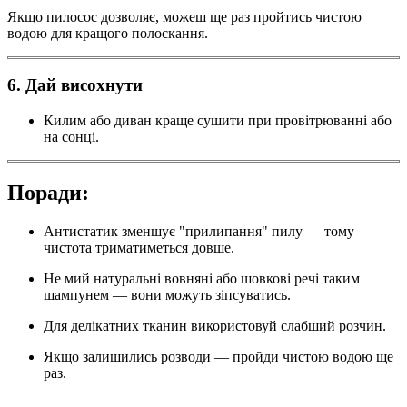
Якщо пилосос дозволяє, можеш ще раз пройтись чистою
водою для кращого полоскання.
6. Дай висохнути
Килим або диван краще сушити при провітрюванні або
на сонці.
Поради:
Антистатик зменшує "прилипання" пилу — тому
чистота триматиметься довше.
Не мий натуральні вовняні або шовкові речі таким
шампунем — вони можуть зіпсуватись.
Для делікатних тканин використовуй слабший розчин.
Якщо залишились розводи — пройди чистою водою ще
раз.