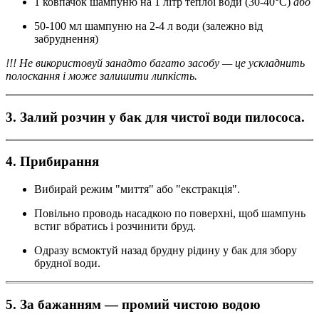
1 ковпачок шампуню на 1 літр теплої води (30-40°C)
або
50-100 мл шампуню на 2-4 л води (залежно від
забруднення)
!!! Не використовуй занадто багато засобу — це ускладнить
полоскання і може залишити липкість.
3. Залий розчин у бак для чистої води пилососа.
4. Прибирання
Вибирай режим "миття" або "екстракція".
Повільно проводь насадкою по поверхні, щоб шампунь
встиг вбратись і розчинити бруд.
Одразу всмоктуй назад брудну рідину у бак для збору
брудної води.
5. За бажанням — промий чистою водою