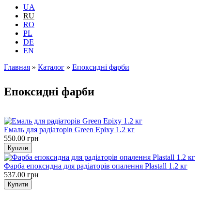
UA
RU
RO
PL
DE
EN
Главная
»
Каталог
»
Епоксидні фарби
Вы здесь
Епоксидні фарби
Емаль для радіаторів Green Epixy 1.2 кг
550.00 грн
Фарба епоксидна для радіаторів опалення Plastall 1.2 кг
537.00 грн