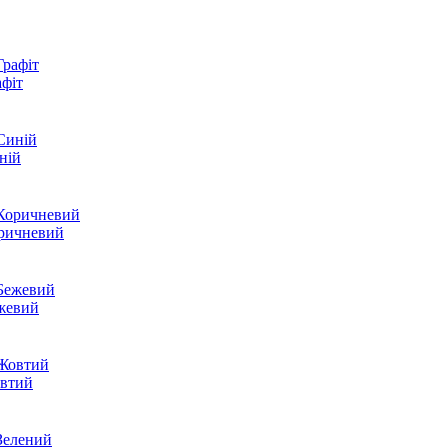
афіт
ній
оричневий
ежевий
овтий