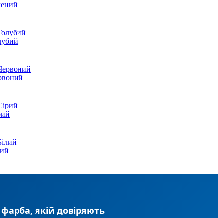
лений
олубий
ервоний
рий
лий
 фарба, якій довіряють