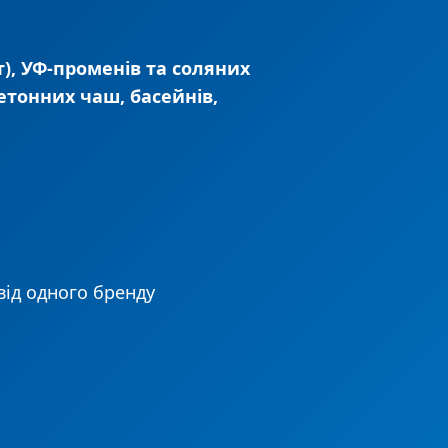
от), УФ-променів та соляних
етонних чаш, басейнів,
від одного бренду