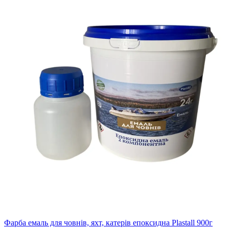
Фарба емаль для човнів, яхт, катерів епоксидна Plastall 900г