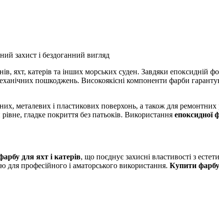
ійний захист і бездоганний вигляд
ів, яхт, катерів та інших морських суден. Завдяки епоксидній фо
еханічних пошкоджень. Високоякісні компоненти фарби гарантуют
них, металевих і пластикових поверхонь, а також для ремонтних р
рівне, гладке покриття без патьоків. Використання
епоксидної ф
фарбу для яхт і катерів
, що поєднує захисні властивості з есте
ною для професійного і аматорського використання.
Купити фарбу 