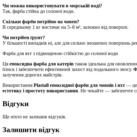
Чи можна використовувати в морській воді?
Так, фарба стійка до солоної води.
Скільки фарби потрібно на човен?
В середньому 1 кг вистачає на 5–8 м², залежно від поверхні.
Чи потрібен ґрунт?
У більшості випадків ні, але для сильно зношених поверхонь ре
Фарба для яхт з підвищеною стійкістю до солоної води
Ця
епоксидна фарба для катерів
також ідеальна для оновленн
блиск і забезпечити ефективний захист від подальшого зносу.
Ф
залучення дорогих майстрів.
Використання
Plastall епоксидної фарби для човнів і яхт
— це 
естетику і простоту використання
. Не чекайте — забезпечте с
Відгуки
Ще ніхто не залишив відгуків.
Залишити відгук