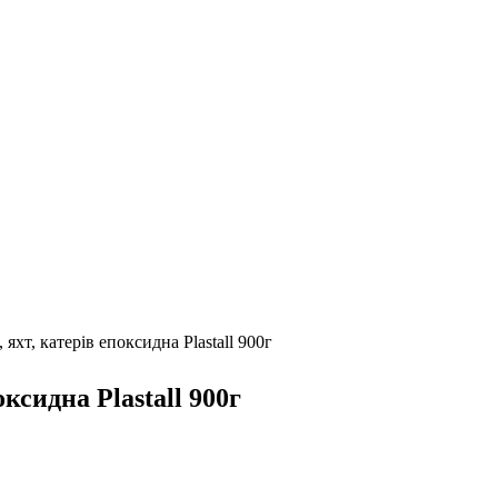
 яхт, катерів епоксидна Plastall 900г
ксидна Plastall 900г