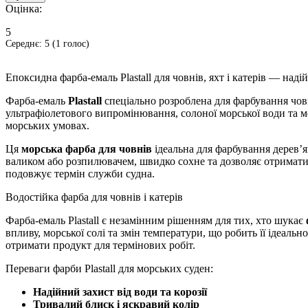
Оцінка:
5
Середнє:
5
(
1
голос)
Епоксидна фарба-емаль Plastall для човнів, яхт і катерів — над
Фарба-емаль
Plastall
спеціально розроблена для фарбування човн
ультрафіолетового випромінювання, солоної морської води та м
морських умовах.
Ця
морська фарба для човнів
ідеальна для фарбування дерев’я
валиком або розпилювачем, швидко сохне та дозволяє отримати 
подовжує термін служби судна.
Водостійка фарба для човнів і катерів
Фарба-емаль Plastall є незамінним рішенням для тих, хто шукає
впливу, морської солі та змін температури, що робить її ідеаль
отримати продукт для термінових робіт.
Переваги фарби Plastall для морських суден:
Надійний захист від води та корозії
Тривалий блиск і яскравий колір