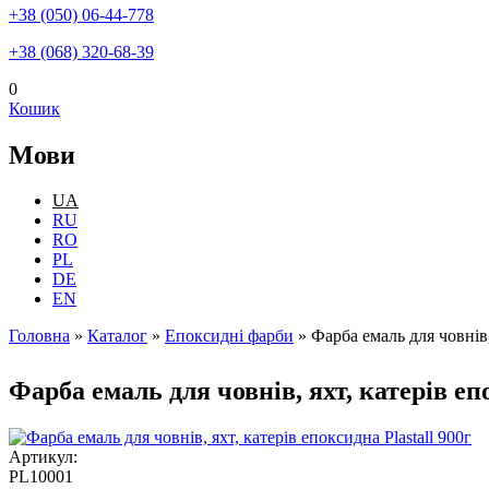
+38 (050) 06-44-778
+38 (068) 320-68-39
0
Кошик
Мови
UA
RU
RO
PL
DE
EN
Головна
»
Каталог
»
Епоксидні фарби
»
Фарба емаль для човнів,
Ви є тут
Фарба емаль для човнів, яхт, катерів епо
Артикул:
PL10001