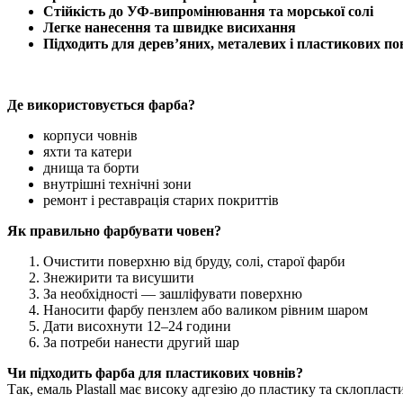
Стійкість до УФ-випромінювання та морської солі
Легке нанесення та швидке висихання
Підходить для дерев’яних, металевих і пластикових по
Де використовується фарба?
корпуси човнів
яхти та катери
днища та борти
внутрішні технічні зони
ремонт і реставрація старих покриттів
Як правильно фарбувати човен?
Очистити поверхню від бруду, солі, старої фарби
Знежирити та висушити
За необхідності — зашліфувати поверхню
Наносити фарбу пензлем або валиком рівним шаром
Дати висохнути 12–24 години
За потреби нанести другий шар
Чи підходить фарба для пластикових човнів?
Так, емаль Plastall має високу адгезію до пластику та склопласт