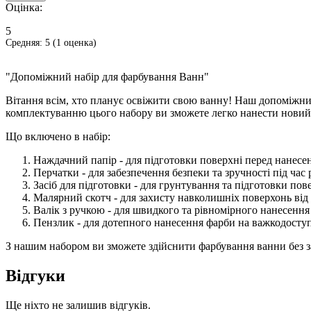
Оцінка:
5
Средняя:
5
(
1
оценка)
"Допоміжний набір для фарбування Ванн"
Вітання всім, хто планує освіжити свою ванну! Наш допоміжни
комплектуванню цього набору ви зможете легко нанести новий 
Що включено в набір:
Наждачний папір - для підготовки поверхні перед нанесе
Перчатки - для забезпечення безпеки та зручності під час 
Засіб для підготовки - для грунтування та підготовки по
Малярний скотч - для захисту навколишніх поверхонь від 
Валік з ручкою - для швидкого та рівномірного нанесення
Пензлик - для дотепного нанесення фарби на важкодоступн
З нашим набором ви зможете здійснити фарбування ванни без зайв
Відгуки
Ще ніхто не залишив відгуків.