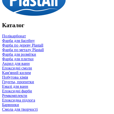
Каталог
Полікарбонат
Фарба для басейну
Фарба по дереву Plastall
Фарба по металу Plastall
Фарба для розмітки
Фарба для плитки
Акрил для ванн
Епоксидні смоли
Кам'яний килим
Побутова хімія
Грунты, пропитки
Емалі для ванн
Епоксидні фарби
Ремкомплекти
Епоксидна підлога
Барвники
Смола для творчості