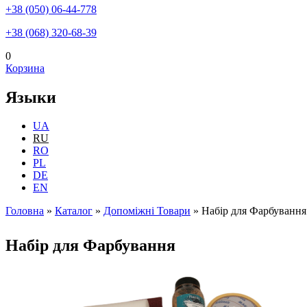
+38 (050) 06-44-778
+38 (068) 320-68-39
0
Корзина
Языки
UA
RU
RO
PL
DE
EN
Головна
»
Каталог
»
Допоміжні Товари
»
Набір для Фарбування
Вы здесь
Набір для Фарбування