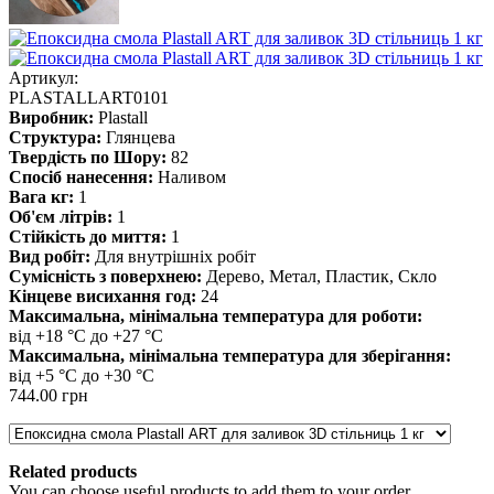
Артикул:
PLASTALLART0101
Виробник:
Plastall
Структура:
Глянцева
Твердість по Шору:
82
Спосіб нанесення:
Наливом
Вага кг:
1
Об'єм літрів:
1
Стійкість до миття:
1
Вид робіт:
Для внутрішніх робіт
Сумісність з поверхнею:
Дерево, Метал, Пластик, Скло
Кінцеве висихання год:
24
Максимальна, мінімальна температура для роботи:
від +18 °С до +27 °С
Максимальна, мінімальна температура для зберігання:
від +5 °С до +30 °С
744.00 грн
Related products
You can choose useful products to add them to your order