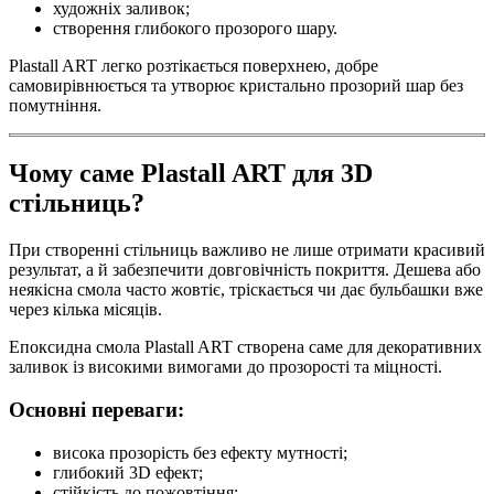
художніх заливок;
створення глибокого прозорого шару.
Plastall ART легко розтікається поверхнею, добре
самовирівнюється та утворює кристально прозорий шар без
помутніння.
Чому саме Plastall ART для 3D
стільниць?
При створенні стільниць важливо не лише отримати красивий
результат, а й забезпечити довговічність покриття. Дешева або
неякісна смола часто жовтіє, тріскається чи дає бульбашки вже
через кілька місяців.
Епоксидна смола Plastall ART створена саме для декоративних
заливок із високими вимогами до прозорості та міцності.
Основні переваги:
висока прозорість без ефекту мутності;
глибокий 3D ефект;
стійкість до пожовтіння;