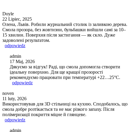
Doyle
22 Lipiec, 2025
Олена, Львів. Робили журнальний столик із заливкою дерева.
Смола прозора, без жовтизни, бульбашки вийшли самі за 10–
15 хвилин. Поверхня після застигання — як скло. Дуже
задоволені результатом.
odpowiedz
admin
17 Maj, 2026
Дякуємо за відгук! Раді, що смола допомогла створити
ідеальну поверхню. Для ще кращої прозорості
рекомендуємо працювати при температурі +22…25°C.
odpowiedz
noven
11 luty, 2026
Використовував для 3D стільниці на кухню. Сподобалось, що
смола добре розтікається та не має різкого запаху. Після
полімеризації покриття міцне й глянцеве.
odpowiedz
admin