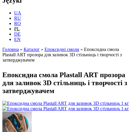
Języki
UA
RU
RO
PL
DE
EN
Головна
»
Каталог
»
Епоксидні смоли
»
Епоксидна смола
Plastall ART прозора для заливок 3D стільниць і творчості з
Jesteś tutaj
затверджувачем
Епоксидна смола Plastall ART прозора
для заливок 3D стільниць і творчості з
затверджувачем