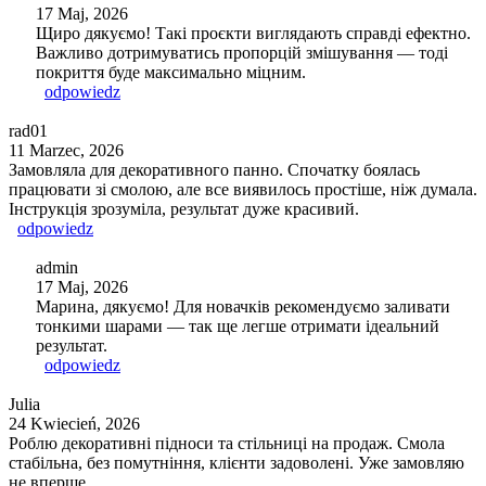
17 Maj, 2026
Щиро дякуємо! Такі проєкти виглядають справді ефектно.
Важливо дотримуватись пропорцій змішування — тоді
покриття буде максимально міцним.
odpowiedz
rad01
11 Marzec, 2026
Замовляла для декоративного панно. Спочатку боялась
працювати зі смолою, але все виявилось простіше, ніж думала.
Інструкція зрозуміла, результат дуже красивий.
odpowiedz
admin
17 Maj, 2026
Марина, дякуємо! Для новачків рекомендуємо заливати
тонкими шарами — так ще легше отримати ідеальний
результат.
odpowiedz
Julia
24 Kwiecień, 2026
Роблю декоративні підноси та стільниці на продаж. Смола
стабільна, без помутніння, клієнти задоволені. Уже замовляю
не вперше.